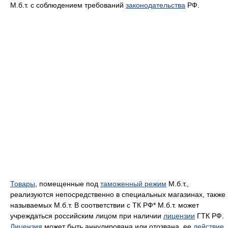
М.б.т. с соблюдением требований
законодательства
РФ.
Товары
, помещенные под
таможенный режим
М.б.т.,
реализуются непосредственно в специальных магазинах, также
называемых М.б.т. В соответствии с ТК РФ* М.б.т. может
учреждаться российским лицом при наличии
лицензии
ГТК РФ.
Лицензия
может быть аннулирована или отозвана, ее
действие