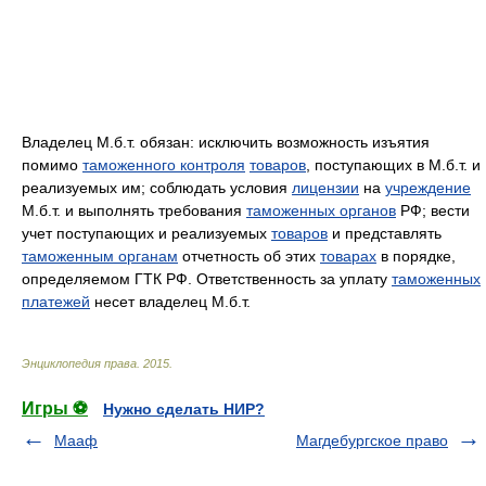
Владелец М.б.т. обязан: исключить возможность изъятия
помимо
таможенного контроля
товаров
, поступающих в М.б.т. и
реализуемых им; соблюдать условия
лицензии
на
учреждение
М.б.т. и выполнять требования
таможенных органов
РФ; вести
учет поступающих и реализуемых
товаров
и представлять
таможенным органам
отчетность об этих
товарах
в порядке,
определяемом ГТК РФ. Ответственность за уплату
таможенных
платежей
несет владелец М.б.т.
Энциклопедия права
.
2015
.
Игры ⚽
Нужно сделать НИР?
Мааф
Магдебургское право